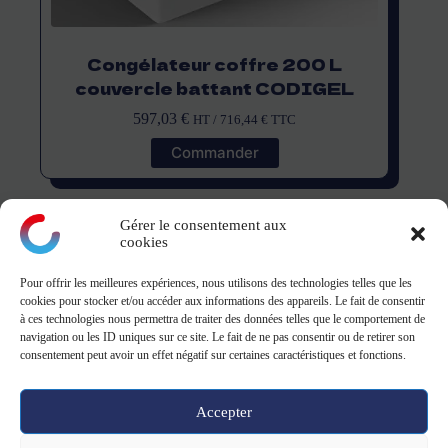
Congélateur coffre 200 L
couvercle battant CODIGEL
597,03
€
HT /
716,44
€
TTC
Commander
Gérer le consentement aux
cookies
Pour offrir les meilleures expériences, nous utilisons des technologies telles que les
montagne
cookies pour stocker et/ou accéder aux informations des appareils. Le fait de consentir
à ces technologies nous permettra de traiter des données telles que le comportement de
navigation ou les ID uniques sur ce site. Le fait de ne pas consentir ou de retirer son
ZA Le Danjon - 18110 Saint-Eloy-de-Guy
consentement peut avoir un effet négatif sur certaines caractéristiques et fonctions.
Tel: 02 19 23 13 39 - 9h-12h/13h30-17h
Accepter
Copyright © 2026 -
CGV CGU
-
Mentions légales
&
Politique de