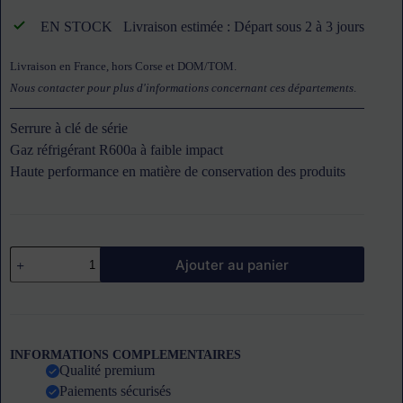
EN STOCK
Livraison estimée : Départ sous 2 à 3 jours
Livraison en France, hors Corse et DOM/TOM.
Nous contacter pour plus d'informations concernant ces départements
.
Serrure à clé de série
Gaz réfrigérant R600a à faible impact
Haute performance en matière de conservation des produits
quantité
Ajouter au panier
de
Congélateur
coffre
300
L
couvercle
INFORMATIONS COMPLEMENTAIRES
battant
Qualité premium
CODIGEL
Paiements sécurisés