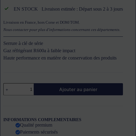
EN STOCK
Livraison estimée : Départ sous 2 à 3 jours
Livraison en France, hors Corse et DOM/TOM.
Nous contacter pour plus d'informations concernant ces départements
.
Serrure à clé de série
Gaz réfrigérant R600a à faible impact
Haute performance en matière de conservation des produits
quantité
Ajouter au panier
de
Congélateur
coffre
400
L
couvercle
INFORMATIONS COMPLEMENTAIRES
battant
Qualité premium
CODIGEL
Paiements sécurisés