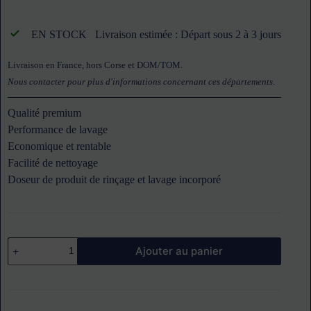
EN STOCK
Livraison estimée : Départ sous 2 à 3 jours
Livraison en France, hors Corse et DOM/TOM.
Nous contacter pour plus d'informations concernant ces départements
.
Qualité premium
Performance de lavage
Economique et rentable
Facilité de nettoyage
Doseur de produit de rinçage et lavage incorporé
quantité
Ajouter au panier
de
Lave-
verres
triphasé
400x400