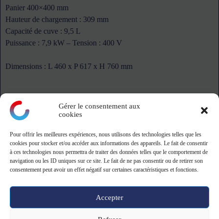
Panier 400×400 mm
Hauteur de chargement : 309 mm
Capacité de cuve : 9,5 L
Puissance : 7,9 kW – Tension : 400 V
Dimensions : L 460 x P 617 x H 760 mm
Gérer le consentement aux
cookies
Pour offrir les meilleures expériences, nous utilisons des technologies telles que les
montagne
cookies pour stocker et/ou accéder aux informations des appareils. Le fait de consentir
à ces technologies nous permettra de traiter des données telles que le comportement de
navigation ou les ID uniques sur ce site. Le fait de ne pas consentir ou de retirer son
ZA Le Danjon - 18110 Saint-Eloy-de-Guy
consentement peut avoir un effet négatif sur certaines caractéristiques et fonctions.
Tel: 02 19 23 13 39 - 9h-12h/13h30-17h
Accepter
Copyright © 2026 -
CGV CGU
-
Mentions légales
&
Politique de