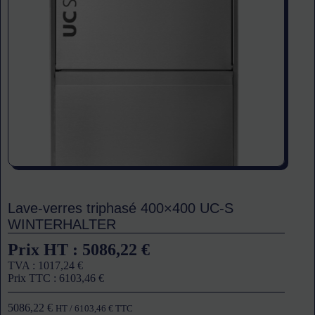
Lave-verres triphasé 400×400 UC-S
WINTERHALTER
Prix HT :
5086,22
€
TVA :
1017,24
€
Prix TTC :
6103,46
€
5086,22
€
HT /
6103,46
€
TTC