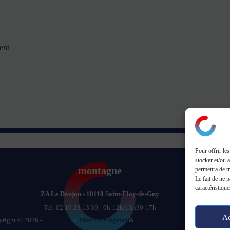
ent
Pour offrir le
stocker et/ou 
montagne
permettra de t
Le fait de ne 
caractéristique
ZA Le Danjon - 18110 Saint-Eloy-de-Guy
Tel: 02 19 23 13 39 - 9h-12h/13h30-17h
Ac
right © 2026 -
CGV CGU
-
Mentions légales
&
Politique de confidentialité