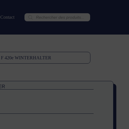
Recherche
Contact
de
produits
erres F 420e WINTERHALTER
TER