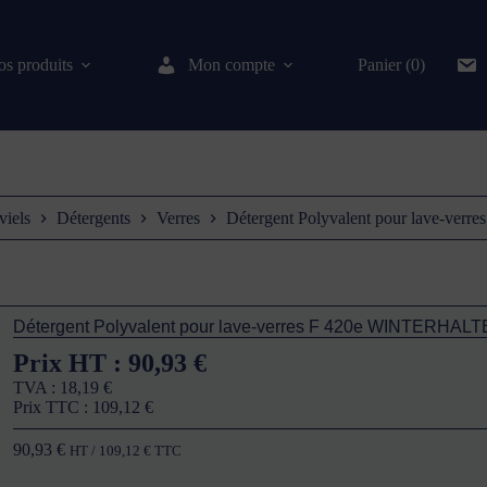
s produits
Mon compte
Panier (0)
viels
Détergents
Verres
Détergent Polyvalent pour lave-v
Détergent Polyvalent pour lave-verres F 420e WINTERHAL
Prix HT :
90,93
€
TVA :
18,19
€
Prix TTC :
109,12
€
90,93
€
HT /
109,12
€
TTC