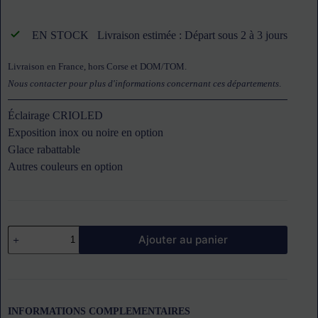
EN STOCK
Livraison estimée : Départ sous 2 à 3 jours
Livraison en France, hors Corse et DOM/TOM.
Nous contacter pour plus d'informations concernant ces départements
.
Éclairage CRIOLED
Exposition inox ou noire en option
Glace rabattable
Autres couleurs en option
quantité
Ajouter au panier
de
Vitrine
de
service
arrière
SEDA
INFORMATIONS COMPLEMENTAIRES
gamme