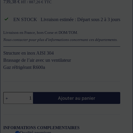
739,38
€
HT /
887,26
€
TTC
EN STOCK
Livraison estimée : Départ sous 2 à 3 jours
Livraison en France, hors Corse et DOM/TOM.
Nous contacter pour plus d'informations concernant ces départements
.
Structure en inox AISI 304
Brassage de l’air avec un ventilateur
Gaz réfrigérant R600a
quantité
Ajouter au panier
de
Vitrine
à
ingrédients
réfrigérée
9
INFORMATIONS COMPLEMENTAIRES
bacs
Qualité premium