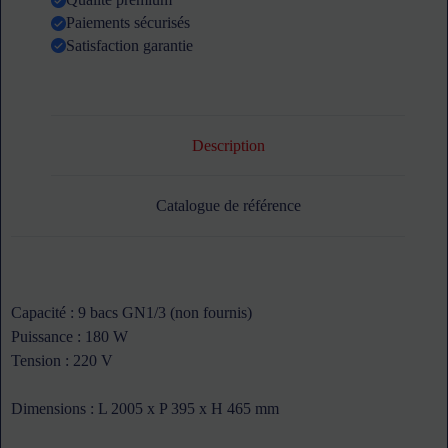
GN
Paiements sécurisés
1/3
-
Satisfaction garantie
couvercle
inox
ATOSA
Description
Catalogue de référence
Capacité : 9 bacs GN1/3 (non fournis)
Puissance : 180 W
Tension : 220 V
Dimensions : L 2005 x P 395 x H 465 mm