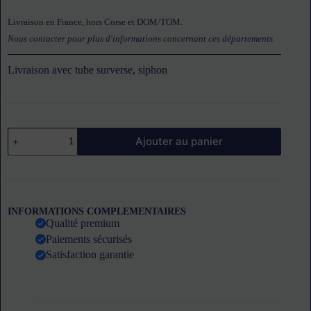
Livraison en France, hors Corse et DOM/TOM.
Nous contacter pour plus d'informations concernant ces départements
.
Livraison avec tube surverse, siphon
quantité
Ajouter au panier
de
Plonge
2
bacs
avec
égouttoir
INFORMATIONS COMPLEMENTAIRES
à
Qualité premium
gauche
Paiements sécurisés
Satisfaction garantie