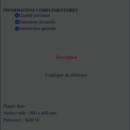
3
zones
INFORMATIONS COMPLEMENTAIRES
de
Qualité premium
chauffe
Paiements sécurisés
gaz
en
Satisfaction garantie
acier
décarburé
SOFRACA
Description
Catalogue de référence
Plaque lisse
Surface utile : 900 x 400 mm
Puissance : 9600 W