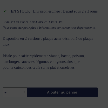
EN STOCK
Livraison estimée : Départ sous 2 à 3 jours
Livraison en France, hors Corse et DOM/TOM.
Nous contacter pour plus d'informations concernant ces départements
.
Disponible en 2 versions : plaque acier décarburé ou plaque
inox
Idéale pour saisir rapidement : viande, bacon, poisson,
hamburger, saucisses, légumes et oignons ainsi que
pour la cuisson des œufs sur le plat et omelettes
quantité
Ajouter au panier
de
Plaque
à
snacker