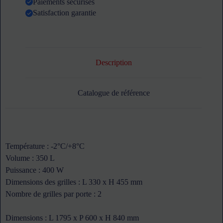
Paiements sécurisés
mm
ATOSA
Satisfaction garantie
–
sans
dosseret
Description
Catalogue de référence
Température : -2°C/+8°C
Volume : 350 L
Puissance : 400 W
Dimensions des grilles : L 330 x H 455 mm
Nombre de grilles par porte : 2
Dimensions : L 1795 x P 600 x H 840 mm