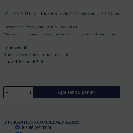
EN STOCK
Livraison estimée : Départ sous 2 à 3 jours
Livraison en France, hors Corse et DOM/TOM.
Nous contacter pour plus d'informations concernant ces départements
.
Froid ventilé
Roues de série avec frein en façade
Gaz réfrigérant R290
quantité
Ajouter au panier
de
Meuble
réfrigéré
positif
3
portes
INFORMATIONS COMPLEMENTAIRES
profondeur
Qualité premium
600