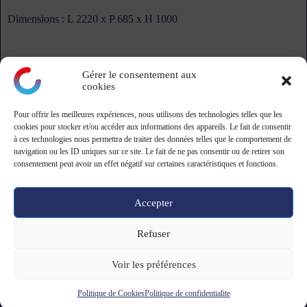
Dimensions : L 2220 x P 685 x H 1000
Gérer le consentement aux
cookies
Pour offrir les meilleures expériences, nous utilisons des technologies telles que les
montagne
cookies pour stocker et/ou accéder aux informations des appareils. Le fait de consentir
à ces technologies nous permettra de traiter des données telles que le comportement de
navigation ou les ID uniques sur ce site. Le fait de ne pas consentir ou de retirer son
ZA Le Danjon - 18110 Saint-Eloy-de-Guy
consentement peut avoir un effet négatif sur certaines caractéristiques et fonctions.
Tel: 02 19 23 13 39 - 9h-12h/13h30-17h
Accepter
Copyright © 2026 -
CGV CGU
-
Mentions légales
&
Politique de
Refuser
confidentialité
Voir les préférences
Politique de Cookies
Politique de confidentialite