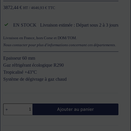
3872,44
€
HT /
4646,93
€
TTC
EN STOCK
Livraison estimée : Départ sous 2 à 3 jours
Livraison en France, hors Corse et DOM/TOM.
Nous contacter pour plus d'informations concernant ces départements
.
Epaisseur 60 mm
Gaz réfrigérant écologique R290
Tropicalisé +43°C
Système de dégivrage à gaz chaud
quantité
Ajouter au panier
de
Meuble
réfrigéré
négatif
4