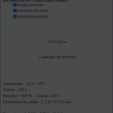
INFORMATIONS COMPLEMENTAIRES
GN
Qualité premium
1/1
Paiements sécurisés
ATOSA
-
Satisfaction garantie
avec
dosseret
Description
Catalogue de référence
Température : -22°C/-18°C
Volume : 560 L
Puissance : 600 W – Tension 220 V
Dimensions des grilles : L 330 x P 555 mm