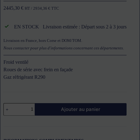
2445,30
€
HT /
2934,36
€
TTC
EN STOCK
Livraison estimée : Départ sous 2 à 3 jours
Livraison en France, hors Corse et DOM/TOM.
Nous contacter pour plus d'informations concernant ces départements
.
Froid ventilé
Roues de série avec frein en façade
Gaz réfrigérant R290
quantité
Ajouter au panier
de
Meuble
réfrigéré
négatif
4
portes