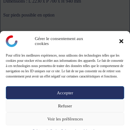
Dimensions : L 2230 x P 700 x H 940 mm
Sur pieds possible en option
Gérer le consentement aux
cookies
Pour offrir les meilleures expériences, nous utilisons des technologies telles que les
montagne
cookies pour stocker et/ou accéder aux informations des appareils. Le fait de consentir
à ces technologies nous permettra de traiter des données telles que le comportement de
navigation ou les ID uniques sur ce site. Le fait de ne pas consentir ou de retirer son
ZA Le Danjon - 18110 Saint-Eloy-de-Guy
consentement peut avoir un effet négatif sur certaines caractéristiques et fonctions.
Tel: 02 19 23 13 39 - 9h-12h/13h30-17h
Accepter
Copyright © 2026 -
CGV CGU
-
Mentions légales
&
Politique de
Refuser
confidentialité
Voir les préférences