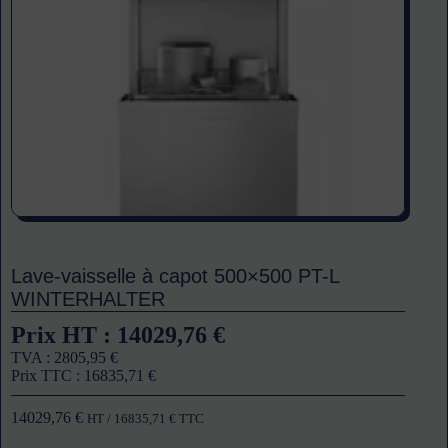
Lave-vaisselle à capot 500×500 PT-L
WINTERHALTER
Prix HT :
14029,76
€
TVA :
2805,95
€
Prix TTC :
16835,71
€
14029,76
€
HT /
16835,71
€
TTC