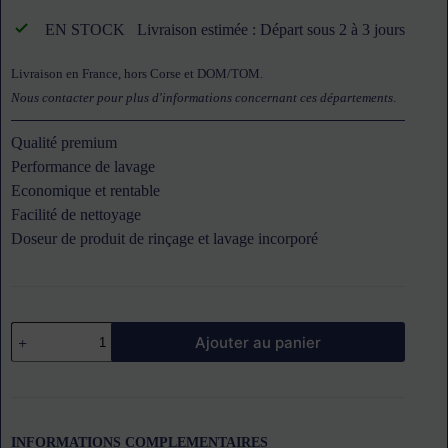
EN STOCK
Livraison estimée : Départ sous 2 à 3 jours
Livraison en France, hors Corse et DOM/TOM.
Nous contacter pour plus d'informations concernant ces départements
.
Qualité premium
Performance de lavage
Economique et rentable
Facilité de nettoyage
Doseur de produit de rinçage et lavage incorporé
quantité
Ajouter au panier
de
Lave-
vaisselle
à
capot
500x500
INFORMATIONS COMPLEMENTAIRES