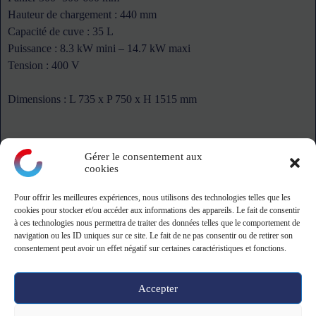
Hauteur de chargement : 440 mm
Capacité de cuve : 35 L
Puissance : 8.3 kW mini – 14.7 kW maxi
Tension : 400 V
Dimensions : L 735 x P 750 x H 1515 mm
Gérer le consentement aux
cookies
Pour offrir les meilleures expériences, nous utilisons des technologies telles que les
montagne
cookies pour stocker et/ou accéder aux informations des appareils. Le fait de consentir
à ces technologies nous permettra de traiter des données telles que le comportement de
navigation ou les ID uniques sur ce site. Le fait de ne pas consentir ou de retirer son
ZA Le Danjon - 18110 Saint-Eloy-de-Guy
consentement peut avoir un effet négatif sur certaines caractéristiques et fonctions.
Tel: 02 19 23 13 39 - 9h-12h/13h30-17h
Accepter
Copyright © 2026 -
CGV CGU
-
Mentions légales
&
Politique de