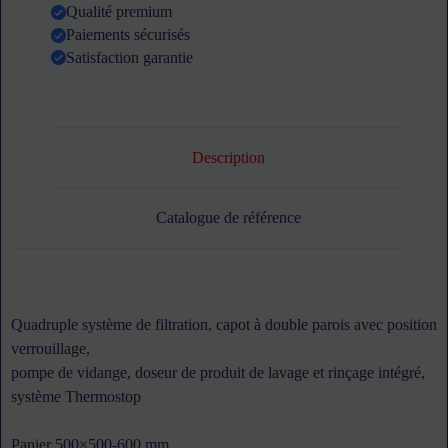
PT-
Qualité premium
L
Paiements sécurisés
WINTERHALTER
Satisfaction garantie
Description
Catalogue de référence
Quadruple système de filtration, capot à double parois avec position
verrouillage,
pompe de vidange, doseur de produit de lavage et rinçage intégré,
système Thermostop
Panier 500×500-600 mm