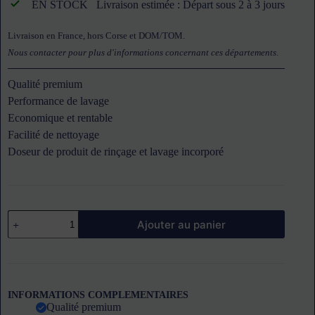
EN STOCK
Livraison estimée : Départ sous 2 à 3 jours
Livraison en France, hors Corse et DOM/TOM.
Nous contacter pour plus d'informations concernant ces départements
.
Qualité premium
Performance de lavage
Economique et rentable
Facilité de nettoyage
Doseur de produit de rinçage et lavage incorporé
quantité
Ajouter au panier
de
Lave-
ustensiles
UF-
L
WINTERHALTER
INFORMATIONS COMPLEMENTAIRES
Qualité premium