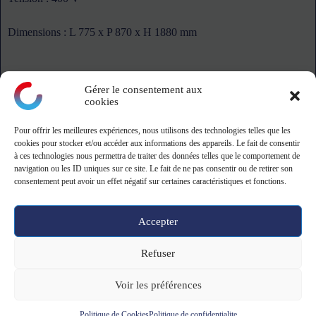
Dimensions : L 775 x P 870 x H 1880 mm
Gérer le consentement aux
cookies
Pour offrir les meilleures expériences, nous utilisons des technologies telles que les
montagne
cookies pour stocker et/ou accéder aux informations des appareils. Le fait de consentir
à ces technologies nous permettra de traiter des données telles que le comportement de
navigation ou les ID uniques sur ce site. Le fait de ne pas consentir ou de retirer son
ZA Le Danjon - 18110 Saint-Eloy-de-Guy
consentement peut avoir un effet négatif sur certaines caractéristiques et fonctions.
Tel: 02 19 23 13 39 - 9h-12h/13h30-17h
Accepter
Copyright © 2026 -
CGV CGU
-
Mentions légales
&
Politique de
Refuser
confidentialité
Voir les préférences
Politique de Cookies
Politique de confidentialite