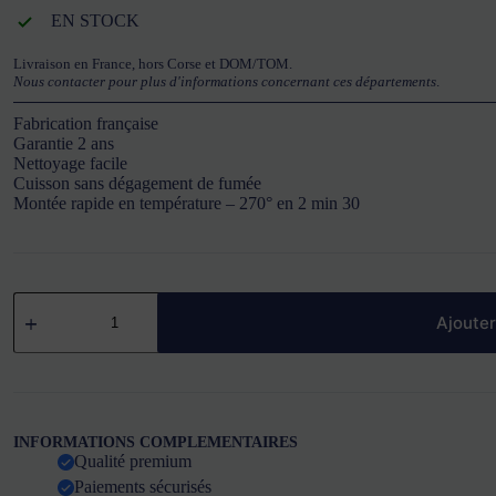
EN STOCK
Livraison en France, hors Corse et DOM/TOM.
Nous contacter pour plus d'informations concernant ces départements
.
Fabrication française
Garantie 2 ans
Nettoyage facile
Cuisson sans dégagement de fumée
Montée rapide en température – 270° en 2 min 30
quantité
de
Ajouter
Grill
vitrocéramique
double
SOFRACA
INFORMATIONS COMPLEMENTAIRES
Qualité premium
Paiements sécurisés