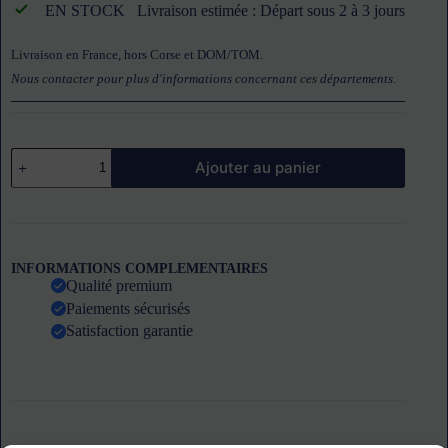
EN STOCK
Livraison estimée : Départ sous 2 à 3 jours
Livraison en France, hors Corse et DOM/TOM.
Nous contacter pour plus d'informations concernant ces départements
.
quantité
Ajouter au panier
de
Glissière
gauche
pour
armoire
GN2/1
INFORMATIONS COMPLEMENTAIRES
ATOSA
Qualité premium
Paiements sécurisés
Satisfaction garantie