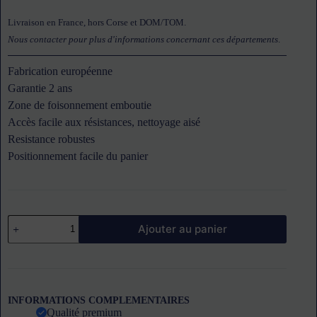
Livraison en France, hors Corse et DOM/TOM.
Nous contacter pour plus d'informations concernant ces départements
.
Fabrication européenne
Garantie 2 ans
Zone de foisonnement emboutie
Accès facile aux résistances, nettoyage aisé
Resistance robustes
Positionnement facile du panier
quantité
Ajouter au panier
de
Friteuse
électrique
sur
coffre
SOFRACA
INFORMATIONS COMPLEMENTAIRES
Qualité premium