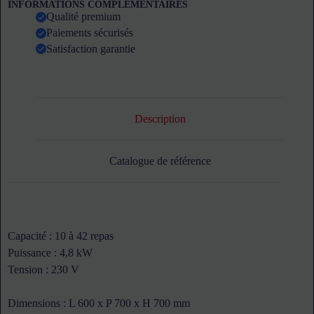
INFORMATIONS COMPLEMENTAIRES
AIR'T
Qualité premium
-
Paiements sécurisés
5
niveaux
Satisfaction garantie
480
x
400
au
pas
de
Description
68
mm
Catalogue de référence
Capacité : 10 à 42 repas
Puissance : 4,8 kW
Tension : 230 V
Dimensions : L 600 x P 700 x H 700 mm