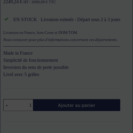
2249,24
€
HT /
2699,09
€
TTC
EN STOCK
Livraison estimée : Départ sous 2 à 3 jours
Livraison en France, hors Corse et DOM/TOM.
Nous contacter pour plus d'informations concernant ces départements
.
Made in France
Simplicité de fonctionnement
Inversion du sens de porte possible
Livré avec 5 grilles
quantité
Ajouter au panier
de
Four
de
remise
en
température