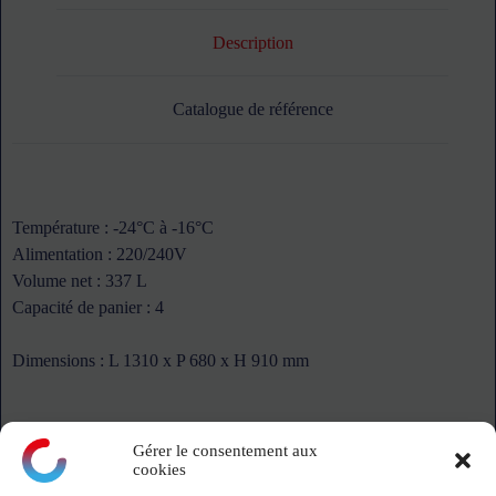
Description
Catalogue de référence
Température : -24°C à -16°C
Alimentation : 220/240V
Volume net : 337 L
Capacité de panier : 4
Dimensions : L 1310 x P 680 x H 910 mm
Gérer le consentement aux
cookies