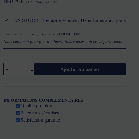
1003,79
€
HT /
1204,55
€
TTC
EN STOCK
Livraison estimée : Départ sous 2 à 3 jours
Livraison en France, hors Corse et DOM/TOM.
Nous contacter pour plus d'informations concernant ces départements
.
quantité
Ajouter au panier
de
Congélateur
coffre
337
L
couvercle
INFORMATIONS COMPLEMENTAIRES
coulissant
Qualité premium
vitré
Paiements sécurisés
CODIGEL
Satisfaction garantie