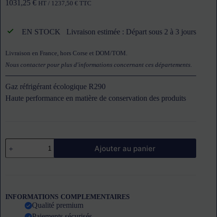
1031,25
€
HT /
1237,50
€
TTC
EN STOCK
Livraison estimée : Départ sous 2 à 3 jours
Livraison en France, hors Corse et DOM/TOM.
Nous contacter pour plus d'informations concernant ces départements
.
Gaz réfrigérant écologique R290
Haute performance en matière de conservation des produits
quantité
Ajouter au panier
de
Congélateur
coffre
337
L
couvercle
INFORMATIONS COMPLEMENTAIRES
coulissant
Qualité premium
vitre
Paiements sécurisés
incliné