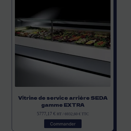
Vitrine de service arrière SEDA
gamme EXTRA
5777,17
€
HT /
6932,60
€
TTC
Commander