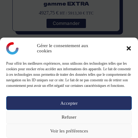
gamme EXTRA
4927,75
€
HT /
5913,30
€
TTC
Commander
Gérer le consentement aux
cookies
Pour offrir les meilleures expériences, nous utilisons des technologies telles que les
montagne
cookies pour stocker et/ou accéder aux informations des appareils. Le fait de consentir
à ces technologies nous permettra de traiter des données telles que le comportement de
navigation ou les ID uniques sur ce site. Le fait de ne pas consentir ou de retirer son
ZA Le Danjon - 18110 Saint-Eloy-de-Guy
consentement peut avoir un effet négatif sur certaines caractéristiques et fonctions.
02 48 02 18 80
9h-12h/13h30-17h
Accepter
Copyright © 2026 -
CGV CGU
-
Mentions légales
&
Politique de
Refuser
confidentialité
Voir les préférences