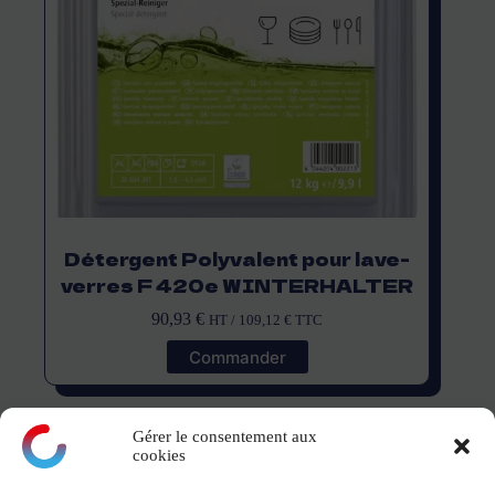
Détergent Polyvalent pour lave-
verres F 420e WINTERHALTER
90,93
€
HT /
109,12
€
TTC
Commander
Gérer le consentement aux
cookies