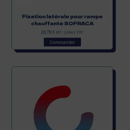
Fixation latérale pour rampe
chauffante SOFRACA
20,78
€
HT /
24,94
€
TTC
Commander