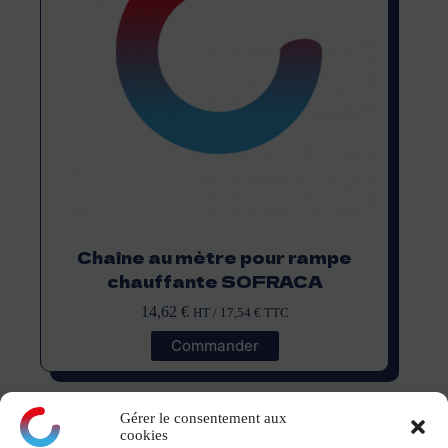
Chaîne au mètre pour rampe
chauffante SOFRACA
14,62
€
HT /
17,54
€
TTC
Commander
Gérer le consentement aux
cookies