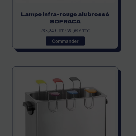
Lampe infra-rouge alu brossé
SOFRACA
293,24
€
HT /
351,89
€
TTC
Commander