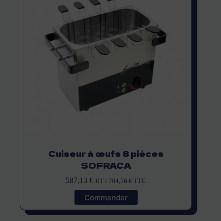
Cuiseur à œufs 8 pièces
SOFRACA
587,13
€
HT /
704,56
€
TTC
Commander