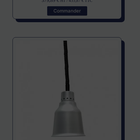
379,89
€
HT /
455,87
€
TTC
Commander