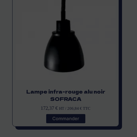
Lampe infra-rouge alu noir
SOFRACA
172,37
€
HT /
206,84
€
TTC
Commander