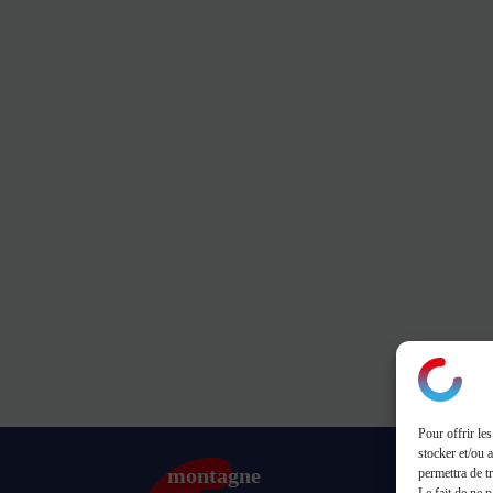
Pour offrir le
stocker et/ou 
montagne
permettra de t