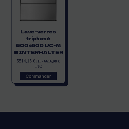
Lave-verres
triphasé
500×500 UC-M
WINTERHALTER
5514,15
€
HT /
6616,98
€
TTC
Commander