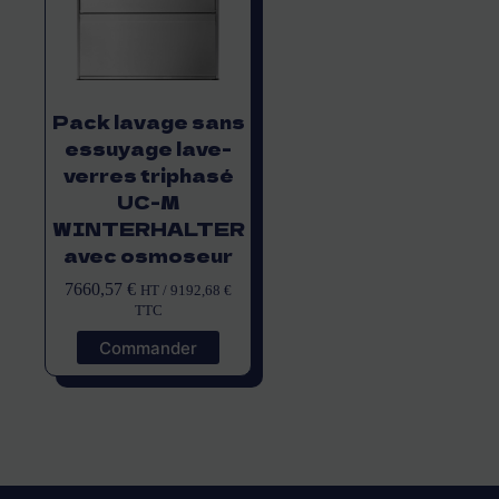
Pack lavage sans
essuyage lave-
verres triphasé
UC-M
WINTERHALTER
avec osmoseur
7660,57
€
HT /
9192,68
€
TTC
Commander