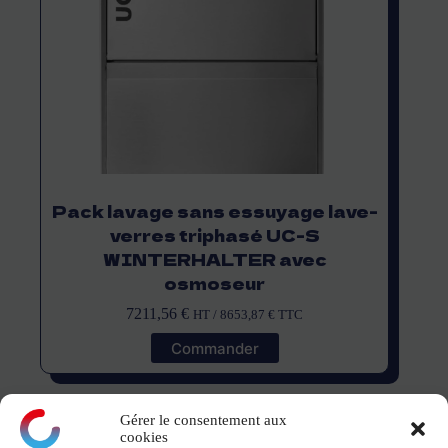
Pack lavage sans essuyage lave-
verres triphasé UC-S
WINTERHALTER avec
osmoseur
7211,56
€
HT /
8653,87
€
TTC
Commander
Gérer le consentement aux
cookies