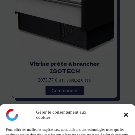
Vitrine prête à brancher
ISOTECH
3073,77
€
HT /
3688,52
€
TTC
Commander
Gérer le consentement aux
cookies
Pour offrir les meilleures expériences, nous utilisons des technologies telles que les
montagne