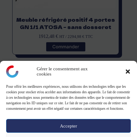
Meuble réfrigéré positif 4 portes
GN 1/1 ATOSA – sans dosseret
1912,48
€
HT /
2294,98
€
TTC
Commander
Gérer le consentement aux
cookies
Pour offrir les meilleures expériences, nous utilisons des technologies telles que les
montagne
cookies pour stocker et/ou accéder aux informations des appareils. Le fait de consentir
à ces technologies nous permettra de traiter des données telles que le comportement de
navigation ou les ID uniques sur ce site. Le fait de ne pas consentir ou de retirer son
ZA Le Danjon - 18110 Saint-Eloy-de-Guy
consentement peut avoir un effet négatif sur certaines caractéristiques et fonctions.
Tel: 02 19 23 13 39 - 9h-12h/13h30-17h
Accepter
Copyright © 2026 -
CGV CGU
-
Mentions légales
&
Politique de