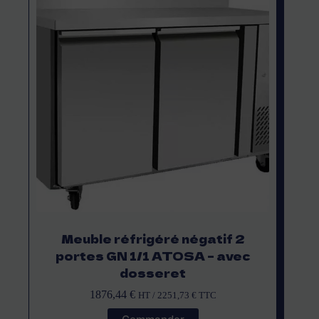
Meuble réfrigéré négatif 2
portes GN 1/1 ATOSA – avec
dosseret
1876,44
€
HT /
2251,73
€
TTC