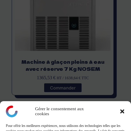
Machine à glaçon pleins à eau
avec réserve 7 Kg NOSEM
1365,53
€
HT /
1638,64
€
TTC
Commander
Gérer le consentement aux
cookies
Pour offrir les meilleures expériences, nous utilisons des technologies telles que les
montagne