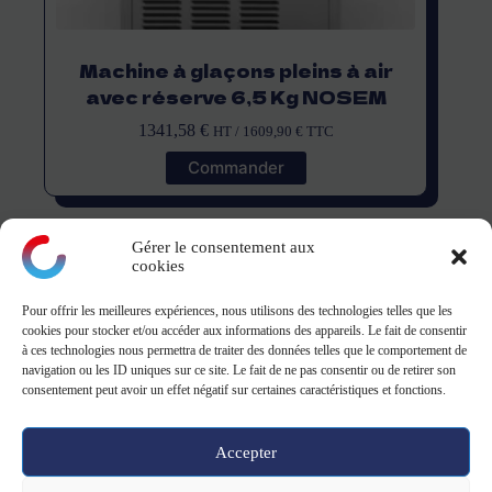
Machine à glaçons pleins à air
avec réserve 6,5 Kg NOSEM
1341,58
€
HT /
1609,90
€
TTC
Commander
Gérer le consentement aux
cookies
Pour offrir les meilleures expériences, nous utilisons des technologies telles que les
montagne
cookies pour stocker et/ou accéder aux informations des appareils. Le fait de consentir
à ces technologies nous permettra de traiter des données telles que le comportement de
navigation ou les ID uniques sur ce site. Le fait de ne pas consentir ou de retirer son
ZA Le Danjon - 18110 Saint-Eloy-de-Guy
consentement peut avoir un effet négatif sur certaines caractéristiques et fonctions.
Tel: 02 19 23 13 39 - 9h-12h/13h30-17h
Accepter
Copyright © 2026 -
CGV CGU
-
Mentions légales
&
Politique de