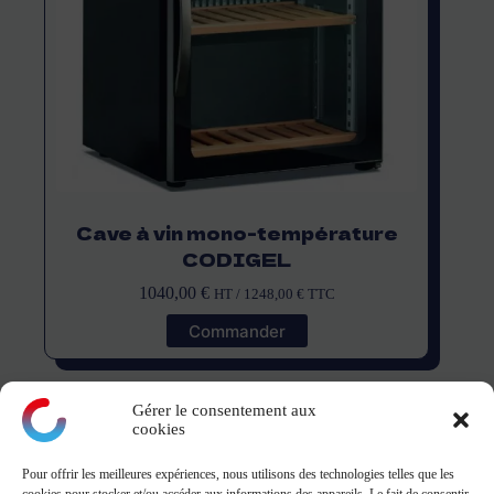
Cave à vin mono-température
CODIGEL
1040,00
€
HT /
1248,00
€
TTC
Commander
Gérer le consentement aux
cookies
Pour offrir les meilleures expériences, nous utilisons des technologies telles que les
montagne