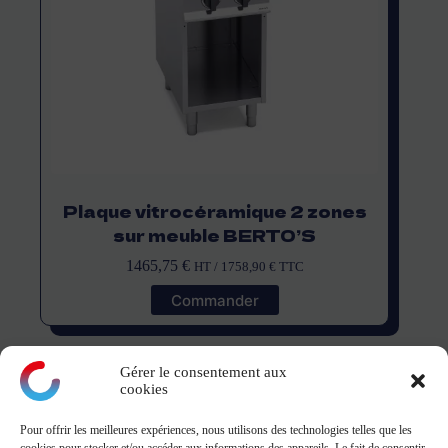
Plaque vitrocéramique 2 zones
sur meuble BERTO’S
1465,75
€
HT /
1758,90
€
TTC
Commander
Gérer le consentement aux
cookies
Pour offrir les meilleures expériences, nous utilisons des technologies telles que les
montagne