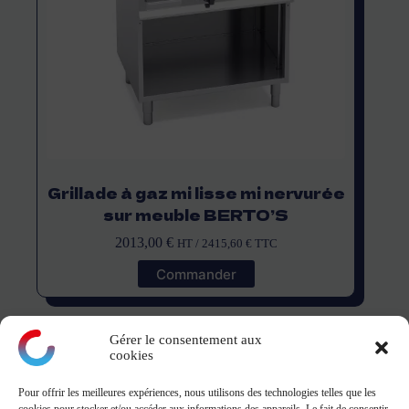
Grillade à gaz mi lisse mi nervurée
sur meuble BERTO’S
2013,00
€
HT /
2415,60
€
TTC
Commander
Gérer le consentement aux
cookies
Pour offrir les meilleures expériences, nous utilisons des technologies telles que les
montagne