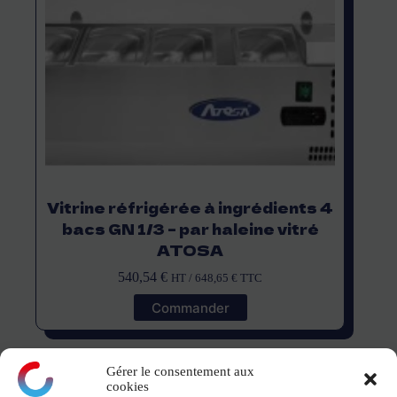
Vitrine réfrigérée à ingrédients 4
bacs GN 1/3 – par haleine vitré
ATOSA
540,54
€
HT /
648,65
€
TTC
Commander
Gérer le consentement aux
cookies