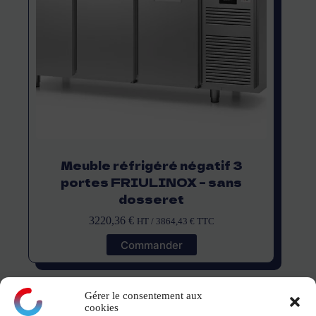
Meuble réfrigéré négatif 3
portes FRIULINOX – sans
dosseret
3220,36
€
HT /
3864,43
€
TTC
Commander
Gérer le consentement aux
cookies