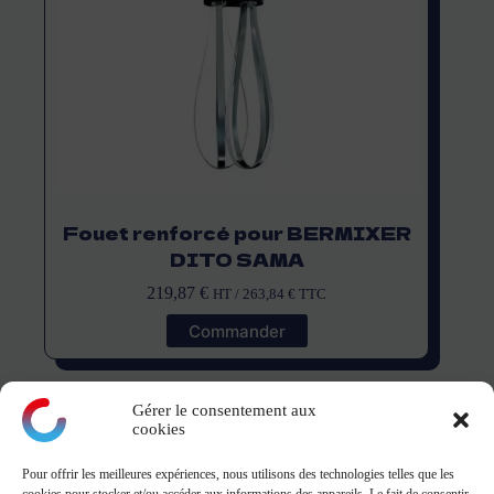
Fouet renforcé pour BERMIXER
DITO SAMA
219,87
€
HT /
263,84
€
TTC
Commander
Gérer le consentement aux
cookies
Pour offrir les meilleures expériences, nous utilisons des technologies telles que les
montagne