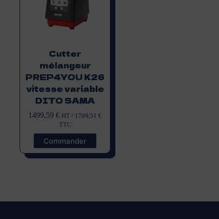
Cutter
mélangeur
PREP4YOU K26
vitesse variable
DITO SAMA
1499,59
€
HT /
1799,51
€
TTC
Commander