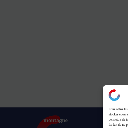
Pour offrir le
stocker et/ou 
montagne
permettra de t
Le fait de ne 