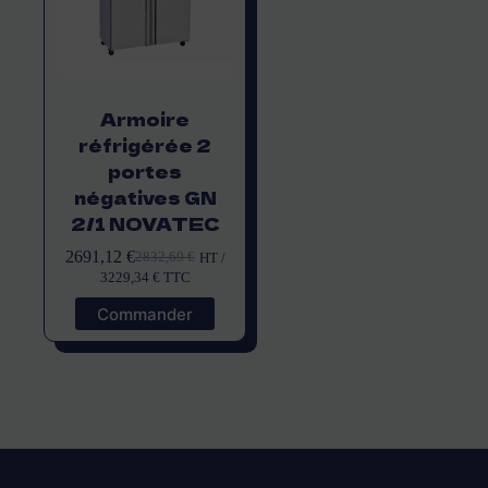
Armoire
réfrigérée 2
portes
négatives GN
2/1 NOVATEC
2691,12
€
2832,69
€
HT /
Le
Le
3229,34
€
TTC
prix
prix
initial
actuel
Commander
était :
est :
2832,69 €.
2691,12 €.