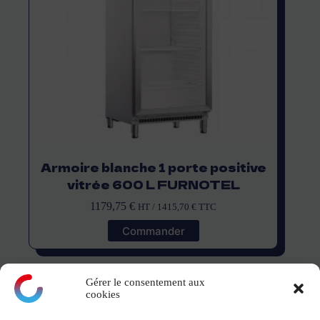
Armoire blanche 1 porte positive
vitrée 600 L FURNOTEL
1179,75
€
HT /
1415,70
€
TTC
Commander
Gérer le consentement aux
cookies