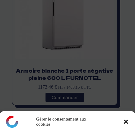
Armoire blanche 1 porte négative
pleine 600 L FURNOTEL
1173,46
€
HT /
1408,15
€
TTC
Commander
Gérer le consentement aux
cookies